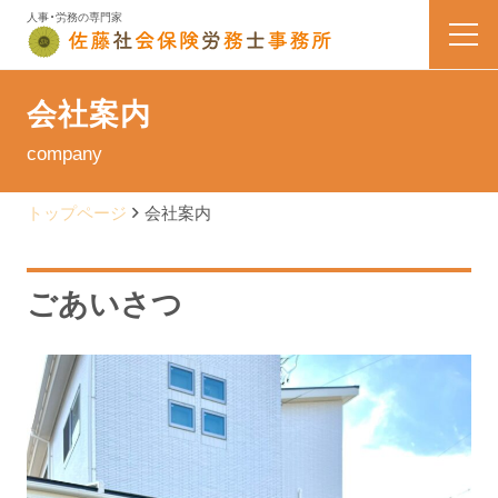
人事・労務の専門家
HOME
会社案内
company
業務内容
トップページ
会社案内
会社案内
料金表
ごあいさつ
よくある質問
お問い合わせ
佐藤なう