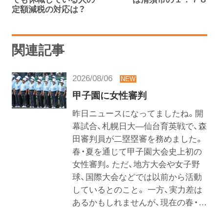
定額減税の対応は？
関連記事
2026/08/06
甲子園に女性審判
昨日ニュースになってましたね。開
幕試合、札幌日大―仙台育英戦で、森
田審判員が二塁塁審を務めました。
春・夏を通じて甲子園大会史上初の
女性審判。ただ、地方大会や女子野
球、国際大会などでは以前から活動
しているとのこと。 一方、実力差は
あるかもしれませんが、現在の春・…