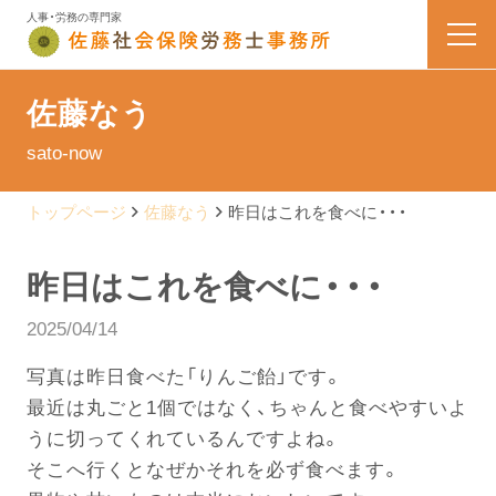
人事・労務の専門家
HOME
佐藤なう
sato-now
業務内容
トップページ
佐藤なう
昨日はこれを食べに・・・
会社案内
昨日はこれを食べに・・・
料金表
2025/04/14
よくある質問
写真は昨日食べた「りんご飴」です。
最近は丸ごと1個ではなく、ちゃんと食べやすいよ
お問い合わせ
うに切ってくれているんですよね。
そこへ行くとなぜかそれを必ず食べます。
佐藤なう