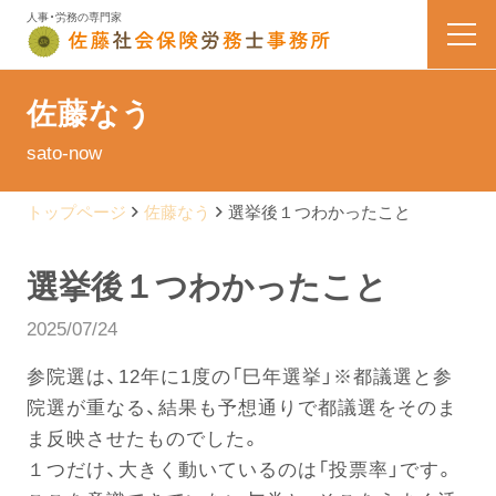
人事・労務の専門家
HOME
佐藤なう
sato-now
業務内容
トップページ
佐藤なう
選挙後１つわかったこと
会社案内
選挙後１つわかったこと
料金表
2025/07/24
よくある質問
参院選は、12年に1度の「巳年選挙」※都議選と参
院選が重なる、結果も予想通りで都議選をそのま
お問い合わせ
ま反映させたものでした。
１つだけ、大きく動いているのは「投票率」です。
佐藤なう