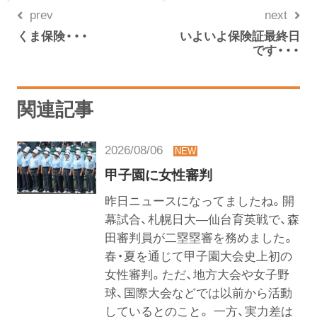
prev
next
くま保険・・・
いよいよ保険証最終日
です・・・
関連記事
2026/08/06
甲子園に女性審判
昨日ニュースになってましたね。開
幕試合、札幌日大―仙台育英戦で、森
田審判員が二塁塁審を務めました。
春・夏を通じて甲子園大会史上初の
女性審判。ただ、地方大会や女子野
球、国際大会などでは以前から活動
しているとのこと。 一方、実力差は