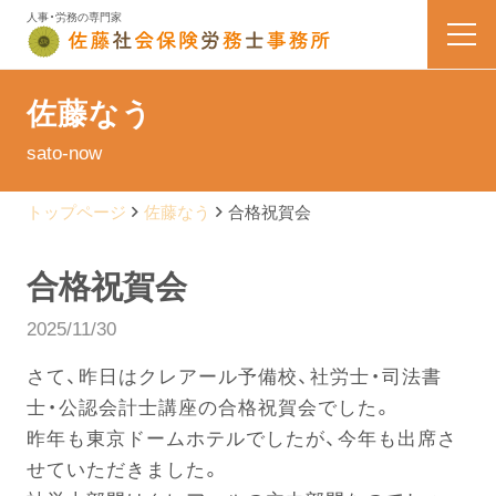
人事・労務の専門家
HOME
佐藤なう
sato-now
業務内容
トップページ
佐藤なう
合格祝賀会
会社案内
合格祝賀会
料金表
2025/11/30
よくある質問
さて、昨日はクレアール予備校、社労士・司法書
士・公認会計士講座の合格祝賀会でした。
お問い合わせ
昨年も東京ドームホテルでしたが、今年も出席さ
せていただきました。
佐藤なう