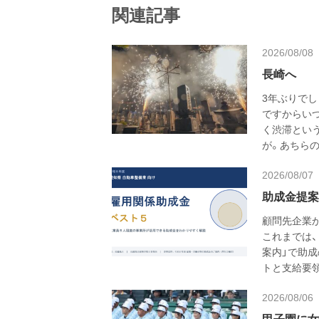
関連記事
2026/08/08
長崎へ
3年ぶりでし
ですからい
く渋滞とい
が。あちらの
2026/08/07
助成金提案
顧問先企業
これまでは、
案内」で助
トと支給要
2026/08/06