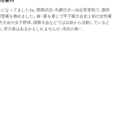
性審判
スになってましたね。開幕試合、札幌日大―仙台育英戦で、森田
塁塁審を務めました。春・夏を通じて甲子園大会史上初の女性審
地方大会や女子野球、国際大会などでは以前から活動していると
方、実力差はあるかもしれませんが、現在の春・…