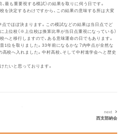
前、最も重要視する模試）の結果を取りに伺う日です。
望校を決定するわけですから、この結果の意味する所は大変
申点でほぼ決まります。この模試などの結果は当日点でど
に上位校（※上位校は換算比率が当日点重視になっている）
校へと移行しますので、ある意味運命の日でもあります。
昔1位を取りました。33年前になるかな？内申点が全然な
の高校へ入れました。中村高校、そして中村進学会へと歴史
届けたいと思っております。
next
西支部納会