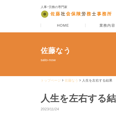
人事・労務の専門家
HOME
業務内容
佐藤なう
sato-now
トップページ
佐藤なう
人生を左右する結果
人生を左右する結
2023/11/24