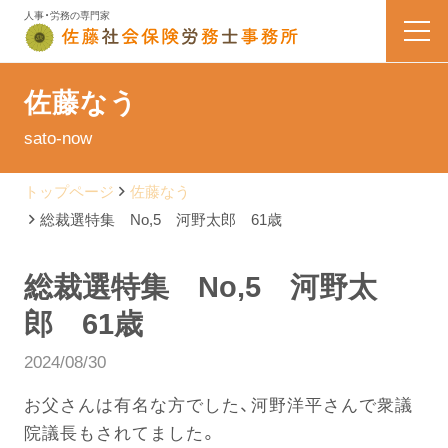
人事・労務の専門家
HOME
佐藤なう
sato-now
業務内容
トップページ
佐藤なう
会社案内
総裁選特集 No,5 河野太郎 61歳
料金表
総裁選特集 No,5 河野太
郎 61歳
よくある質問
2024/08/30
お問い合わせ
お父さんは有名な方でした、河野洋平さんで衆議
院議長もされてました。
佐藤なう