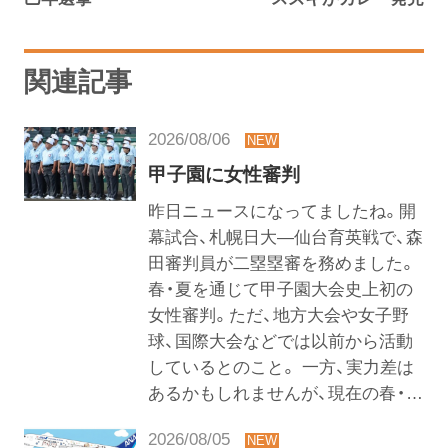
関連記事
2026/08/06
甲子園に女性審判
昨日ニュースになってましたね。開
幕試合、札幌日大―仙台育英戦で、森
田審判員が二塁塁審を務めました。
春・夏を通じて甲子園大会史上初の
女性審判。ただ、地方大会や女子野
球、国際大会などでは以前から活動
しているとのこと。 一方、実力差は
あるかもしれませんが、現在の春・…
2026/08/05