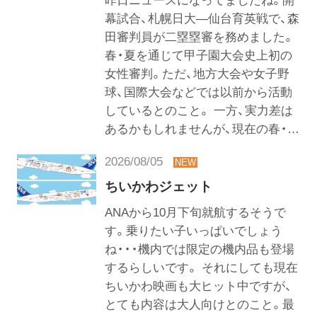
昨日ニュースになってましたね。開
幕試合、札幌日大―仙台育英戦で、森
田審判員が二塁塁審を務めました。
春・夏を通じて甲子園大会史上初の
女性審判。ただ、地方大会や女子野
球、国際大会などでは以前から活動
しているとのこと。 一方、実力差は
あるかもしれませんが、現在の春・…
2026/08/05
ちいかわジェット
ANAから10月下旬就航するそうで
す。乗りたい子いっぱいでしょう
ね・・・機内では限定の機内品も登場
するらしいです。 それにしても現在
ちいかわ映画も大ヒット中ですが、
とても内容は大人向けとのこと。最