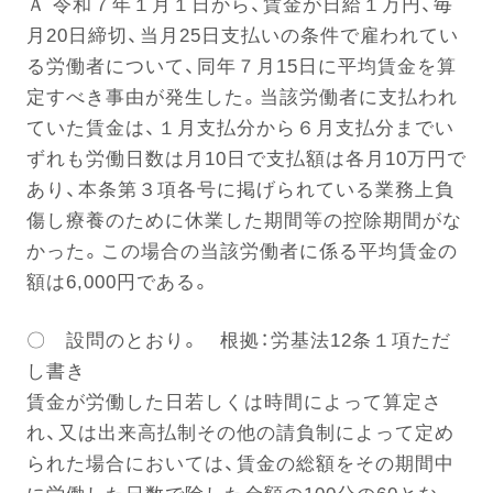
Ａ 令和７年１月１日から、賃金が日給１万円、毎
月20日締切、当月25日支払いの条件で雇われてい
る労働者について、同年７月15日に平均賃金を算
電話する
定すべき事由が発生した。当該労働者に支払われ
ていた賃金は、１月支払分から６月支払分までい
ずれも労働日数は月10日で支払額は各月10万円で
あり、本条第３項各号に掲げられている業務上負
傷し療養のために休業した期間等の控除期間がな
かった。この場合の当該労働者に係る平均賃金の
額は6,000円である。
〇 設問のとおり。 根拠：労基法12条１項ただ
し書き
賃金が労働した日若しくは時間によって算定さ
れ、又は出来高払制その他の請負制によって定め
られた場合においては、賃金の総額をその期間中