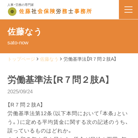
人事・労務の専門家
HOME
佐藤なう
sato-now
業務内容
トップページ
佐藤なう
労働基準法【R７問２肢A】
会社案内
労働基準法【R７問２肢A】
料金表
2025/09/24
よくある質問
【R７問２肢A】
労働基準法第12条（以下本問において「本条」とい
お問い合わせ
う。）に定める平均賃金に関する次の記述のうち、
誤っているものはどれか。
佐藤なう