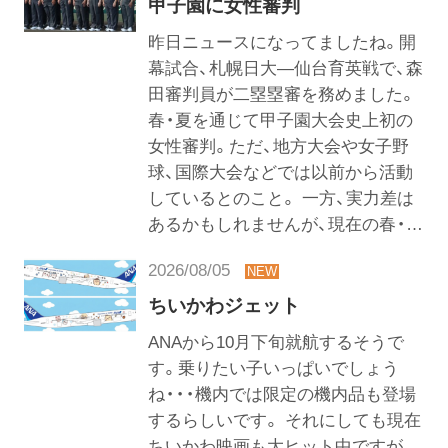
甲子園に女性審判
昨日ニュースになってましたね。開
幕試合、札幌日大―仙台育英戦で、森
田審判員が二塁塁審を務めました。
春・夏を通じて甲子園大会史上初の
女性審判。ただ、地方大会や女子野
球、国際大会などでは以前から活動
しているとのこと。 一方、実力差は
あるかもしれませんが、現在の春・…
2026/08/05
ちいかわジェット
ANAから10月下旬就航するそうで
す。乗りたい子いっぱいでしょう
ね・・・機内では限定の機内品も登場
するらしいです。 それにしても現在
ちいかわ映画も大ヒット中ですが、