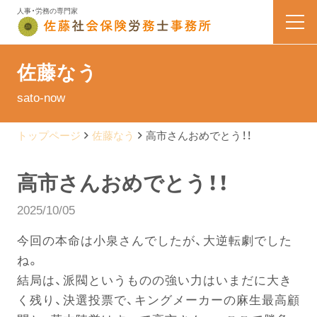
人事・労務の専門家
HOME
佐藤なう
sato-now
業務内容
トップページ
佐藤なう
高市さんおめでとう！！
会社案内
高市さんおめでとう！！
料金表
2025/10/05
よくある質問
今回の本命は小泉さんでしたが、大逆転劇でした
ね。
お問い合わせ
結局は、派閥というものの強い力はいまだに大き
く残り、決選投票で、キングメーカーの麻生最高顧
佐藤なう