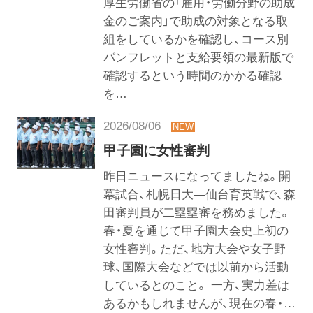
厚生労働省の「雇用・労働分野の助成
金のご案内」で助成の対象となる取
組をしているかを確認し、コース別
パンフレットと支給要領の最新版で
確認するという時間のかかる確認
を…
2026/08/06
甲子園に女性審判
昨日ニュースになってましたね。開
幕試合、札幌日大―仙台育英戦で、森
田審判員が二塁塁審を務めました。
春・夏を通じて甲子園大会史上初の
女性審判。ただ、地方大会や女子野
球、国際大会などでは以前から活動
しているとのこと。 一方、実力差は
あるかもしれませんが、現在の春・…