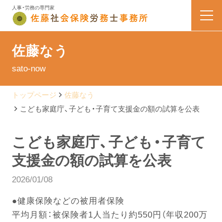
人事・労務の専門家
HOME
佐藤なう
sato-now
業務内容
トップページ
佐藤なう
会社案内
こども家庭庁、子ども・子育て支援金の額の試算を公表
料金表
こども家庭庁、子ども・子育て
支援金の額の試算を公表
よくある質問
2026/01/08
お問い合わせ
●健康保険などの被用者保険
平均月額：被保険者1人当たり約550円（年収200万
佐藤なう