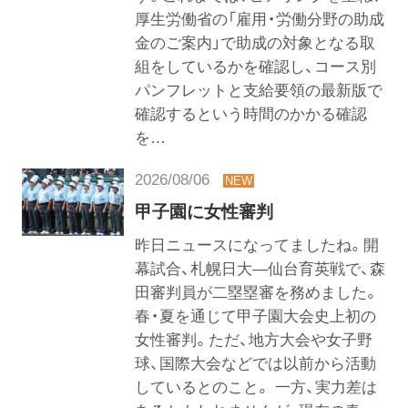
厚生労働省の「雇用・労働分野の助成
金のご案内」で助成の対象となる取
組をしているかを確認し、コース別
パンフレットと支給要領の最新版で
確認するという時間のかかる確認
を…
2026/08/06
甲子園に女性審判
昨日ニュースになってましたね。開
幕試合、札幌日大―仙台育英戦で、森
田審判員が二塁塁審を務めました。
春・夏を通じて甲子園大会史上初の
女性審判。ただ、地方大会や女子野
球、国際大会などでは以前から活動
しているとのこと。 一方、実力差は