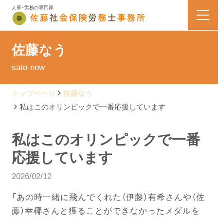
人事・労務の専門家
HOME
佐藤なう
sato-now
業務内容
トップページ
佐藤なう
会社案内
私はこのオリンピックで一番応援しています
料金表
私はこのオリンピックで一番
応援しています
よくある質問
2026/02/12
お問い合わせ
「あの時一緒に飛んでくれた（伊藤）有希さんや（佐
藤）幸椰さんと獲ることができなかったメダルを
佐藤なう