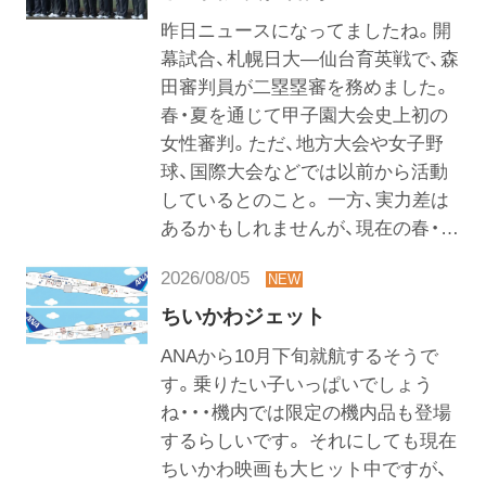
昨日ニュースになってましたね。開
幕試合、札幌日大―仙台育英戦で、森
田審判員が二塁塁審を務めました。
春・夏を通じて甲子園大会史上初の
女性審判。ただ、地方大会や女子野
球、国際大会などでは以前から活動
しているとのこと。 一方、実力差は
あるかもしれませんが、現在の春・…
2026/08/05
ちいかわジェット
ANAから10月下旬就航するそうで
す。乗りたい子いっぱいでしょう
ね・・・機内では限定の機内品も登場
するらしいです。 それにしても現在
ちいかわ映画も大ヒット中ですが、