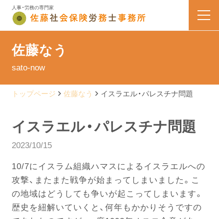
人事・労務の専門家
HOME
佐藤なう
sato-now
業務内容
トップページ
佐藤なう
イスラエル・パレスチナ問題
会社案内
イスラエル・パレスチナ問題
料金表
2023/10/15
よくある質問
10/7にイスラム組織ハマスによるイスラエルへの
攻撃、またまた戦争が始まってしまいました。こ
お問い合わせ
の地域はどうしても争いが起こってしまいます。
歴史を紐解いていくと、何年もかかりそうですの
佐藤なう