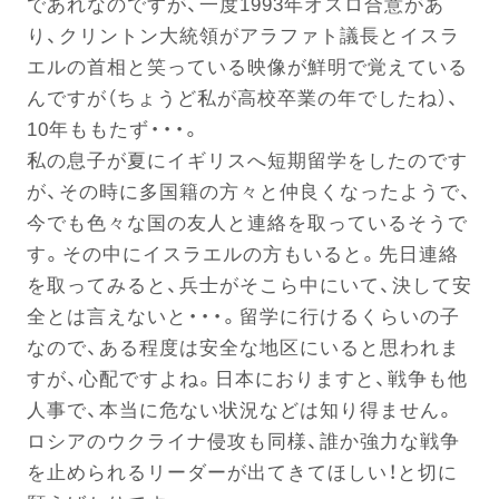
であれなのですが、一度1993年オスロ合意があ
り、クリントン大統領がアラファト議長とイスラ
エルの首相と笑っている映像が鮮明で覚えている
電話する
んですが（ちょうど私が高校卒業の年でしたね）、
10年ももたず・・・。
私の息子が夏にイギリスへ短期留学をしたのです
が、その時に多国籍の方々と仲良くなったようで、
今でも色々な国の友人と連絡を取っているそうで
す。その中にイスラエルの方もいると。先日連絡
を取ってみると、兵士がそこら中にいて、決して安
全とは言えないと・・・。留学に行けるくらいの子
なので、ある程度は安全な地区にいると思われま
すが、心配ですよね。日本におりますと、戦争も他
人事で、本当に危ない状況などは知り得ません。
ロシアのウクライナ侵攻も同様、誰か強力な戦争
を止められるリーダーが出てきてほしい！と切に