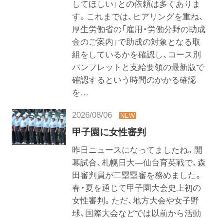
してほしい」との依頼は多くありま
す。これまでは、ヒアリングを重ね、
厚生労働省の「雇用・労働分野の助成
金のご案内」で助成の対象となる取
組をしているかを確認し、コース別
パンフレットと支給要領の最新版で
確認するという時間のかかる確認
を…
2026/08/06
甲子園に女性審判
昨日ニュースになってましたね。開
幕試合、札幌日大―仙台育英戦で、森
田審判員が二塁塁審を務めました。
春・夏を通じて甲子園大会史上初の
女性審判。ただ、地方大会や女子野
球、国際大会などでは以前から活動