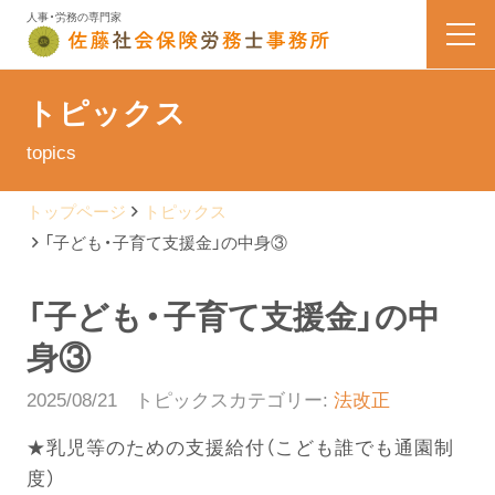
人事・労務の専門家
HOME
トピックス
topics
業務内容
トップページ
トピックス
会社案内
「子ども・子育て支援金」の中身③
料金表
「子ども・子育て支援金」の中
身③
よくある質問
2025/08/21
トピックスカテゴリー:
法改正
お問い合わせ
★乳児等のための支援給付（こども誰でも通園制
度）
佐藤なう