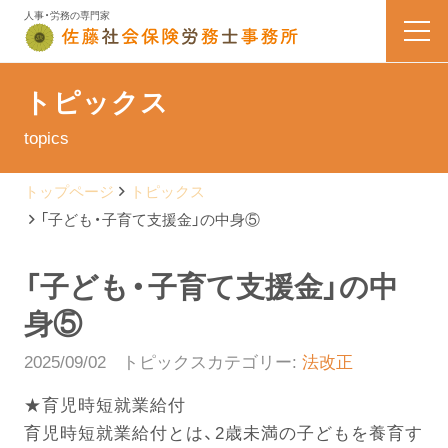
人事・労務の専門家
HOME
トピックス
topics
業務内容
トップページ
トピックス
会社案内
「子ども・子育て支援金」の中身⑤
料金表
「子ども・子育て支援金」の中
身⑤
よくある質問
2025/09/02
トピックスカテゴリー:
法改正
お問い合わせ
★育児時短就業給付
育児時短就業給付とは、2歳未満の子どもを養育す
佐藤なう