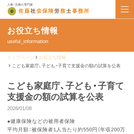
人事・労務の専門家
HOME
お役立ち情報
useful_information
業務内容
トップページ
お役立ち情報
会社案内
こども家庭庁、子ども・子育て支援金の額の試算を公表
料金表
こども家庭庁、子ども・子育て
支援金の額の試算を公表
よくある質問
2026/01/08
お問い合わせ
●健康保険などの被用者保険
平均月額：被保険者1人当たり約550円（年収200万
佐藤なう