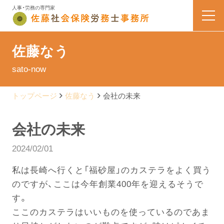
人事・労務の専門家
HOME
佐藤なう
sato-now
業務内容
トップページ
佐藤なう
会社の未来
会社案内
会社の未来
料金表
2024/02/01
よくある質問
私は長崎へ行くと「福砂屋」のカステラをよく買う
のですが、ここは今年創業400年を迎えるそうで
お問い合わせ
す。
ここのカステラはいいものを使っているのであま
佐藤なう