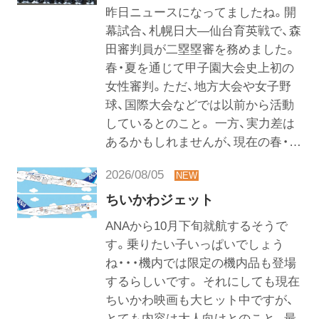
昨日ニュースになってましたね。開
幕試合、札幌日大―仙台育英戦で、森
田審判員が二塁塁審を務めました。
春・夏を通じて甲子園大会史上初の
女性審判。ただ、地方大会や女子野
球、国際大会などでは以前から活動
しているとのこと。 一方、実力差は
あるかもしれませんが、現在の春・…
2026/08/05
ちいかわジェット
ANAから10月下旬就航するそうで
す。乗りたい子いっぱいでしょう
ね・・・機内では限定の機内品も登場
するらしいです。 それにしても現在
ちいかわ映画も大ヒット中ですが、
とても内容は大人向けとのこと。最