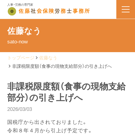
人事・労務の専門家
HOME
佐藤なう
sato-now
業務内容
トップページ
佐藤なう
会社案内
非課税限度額（食事の現物支給部分）の引き上げへ
料金表
非課税限度額（食事の現物支給
部分）の引き上げへ
よくある質問
2026/03/03
お問い合わせ
国税庁から出されておりました。
令和８年４月から引上げ予定です。
佐藤なう