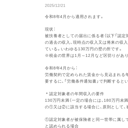
2025/12/21
令和8年4月から適用されます。
現状：
被扶養者としての届出に係る者（以下「認定
の過去の収入、現時点の収入又は将来の収入
ている。いわゆる130万円の壁の所です。
※税金の世界は1月～12月など区切りがあ
令和8年4月から：
労働契約で定められた賃金から見込まれる
要するに、「労働条件通知書」で判断すると
＊認定対象者の年間収入の要件
130万円未満（一定の場合には、180万円未
の①又は②に該当する場合に、原則として、
①認定対象者が被保険者と同一世帯に属し
と認められる場合