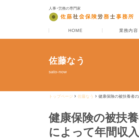
人事・労務の専門家
HOME
業務内容
佐藤なう
sato-now
トップページ
佐藤なう
健康保険の被扶養者の
健康保険の被扶養
によって年間収