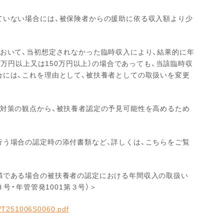
ていない場合には、被保険者からの援助に依る収入額より少
おいて、当初想定されなかった臨時収入により、結果的に年
80万円以上又は150万円以上）の場合であっても、当該臨時収
合には、これを理由として、被扶養者としての取扱いを変更
整対策の観点から、被扶養者認定の予見可能性を高めるため
行う場合の認定時の添付書類など、詳しくは、こちらをご覧
満である場合の被扶養者の認定における年間収入の取扱い
３号・年管管発1001第３号）＞
hi/T251006S0060.pdf