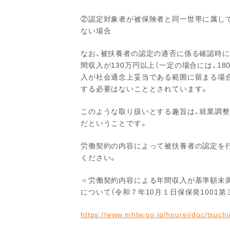
②認定対象者が被保険者と同一世帯に属し
ない場合
なお、被扶養者の認定の適否に係る確認時に
間収入が130万円以上（一定の場合には、1
入が社会通念上妥当である範囲に留まる場
する必要はないこととされています。
このような取り扱いとする趣旨は、就業調
だということです。
労働契約の内容によって被扶養者の認定を
ください。
＜労働契約内容による年間収入が基準額未
について（令和７年10月１日保保発1001第
https://www.mhlw.go.jp/hourei/doc/tsuc