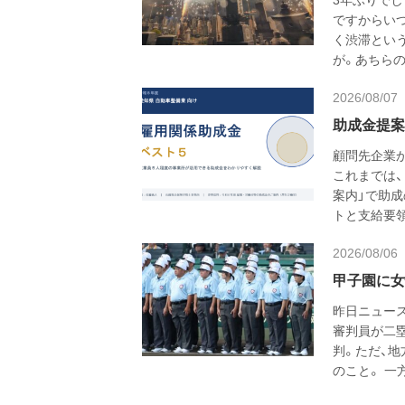
ですからい
く渋滞とい
が。あちらの
2026/08/07
助成金提案
顧問先企業
これまでは、
案内」で助
トと支給要
2026/08/06
甲子園に女
昨日ニュー
審判員が二
判。ただ、
のこと。 一