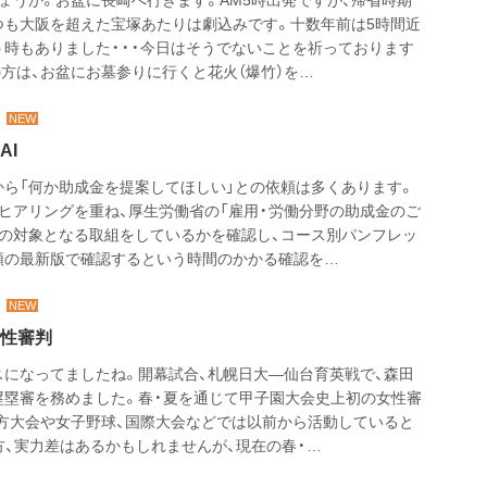
つも大阪を超えた宝塚あたりは劇込みです。十数年前は5時間近
う時もありました・・・今日はそうでないことを祈っております
方は、お盆にお墓参りに行くと花火（爆竹）を…
AI
から「何か助成金を提案してほしい」との依頼は多くあります。
ヒアリングを重ね、厚生労働省の「雇用・労働分野の助成金のご
成の対象となる取組をしているかを確認し、コース別パンフレッ
領の最新版で確認するという時間のかかる確認を…
性審判
スになってましたね。開幕試合、札幌日大―仙台育英戦で、森田
塁塁審を務めました。春・夏を通じて甲子園大会史上初の女性審
地方大会や女子野球、国際大会などでは以前から活動していると
方、実力差はあるかもしれませんが、現在の春・…