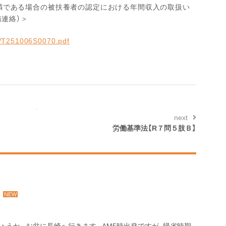
満である場合の被扶養者の認定における年間収入の取扱い
務連絡）＞
hi/T251006S0070.pdf
next
労働基準法【R７問５肢Ｂ】
ょうか。お盆に長崎へ行きます。AM5時出発ですが、帰省時期