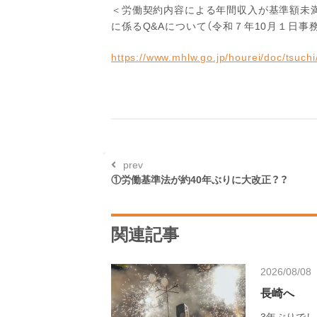
＜労働契約内容による年間収入が基準額未
に係るQ&Aについて（令和７年10月１日事
https://www.mhlw.go.jp/hourei/doc/tsuc
prev
①労働基準法が約40年ぶりに大改正？？
関連記事
2026/08/08
長崎へ
3年ぶりでし