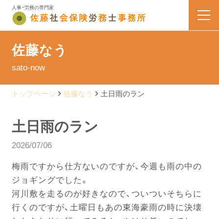
人事・労務の専門家
HOME
佐藤なう
sato-now
業務内容
トップページ
佐藤なう
土日雨のラン
会社案内
土日雨のラン
料金表
2026/07/06
よくある質問
梅雨ですから仕方ないのですが、今週も雨の中の
ジョギングでした。
お問い合わせ
河川敷を走るのが好きなので、ついついそちらに
行くのですが、土曜日もあの東海豪雨の時に決壊
佐藤なう