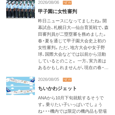
2026/08/06
甲子園に女性審判
昨日ニュースになってましたね。開
幕試合、札幌日大―仙台育英戦で、森
田審判員が二塁塁審を務めました。
春・夏を通じて甲子園大会史上初の
女性審判。ただ、地方大会や女子野
球、国際大会などでは以前から活動
しているとのこと。 一方、実力差は
あるかもしれませんが、現在の春・…
2026/08/05
ちいかわジェット
ANAから10月下旬就航するそうで
す。乗りたい子いっぱいでしょう
ね・・・機内では限定の機内品も登場